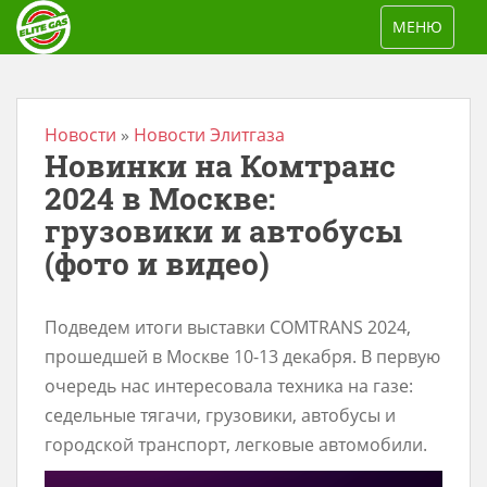
S
TOGGLE NAV
МЕНЮ
k
i
p
t
Новости
»
Новости Элитгаза
Новинки на Комтранс
o
m
2024 в Москве:
a
грузовики и автобусы
i
(фото и видео)
n
c
Подведем итоги выставки COMTRANS 2024,
o
прошедшей в Москве 10-13 декабря. В первую
n
очередь нас интересовала техника на газе:
t
седельные тягачи, грузовики, автобусы и
e
городской транспорт, легковые автомобили.
n
t