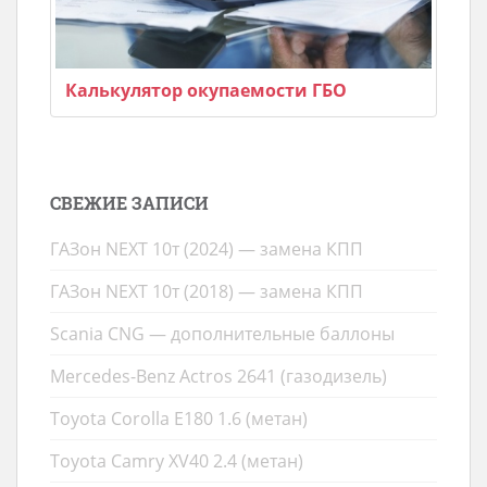
Калькулятор окупаемости ГБО
СВЕЖИЕ ЗАПИСИ
ГАЗон NEXT 10т (2024) — замена КПП
ГАЗон NEXT 10т (2018) — замена КПП
Scania CNG — дополнительные баллоны
Mercedes-Benz Actros 2641 (газодизель)
Toyota Corolla E180 1.6 (метан)
Toyota Camry XV40 2.4 (метан)