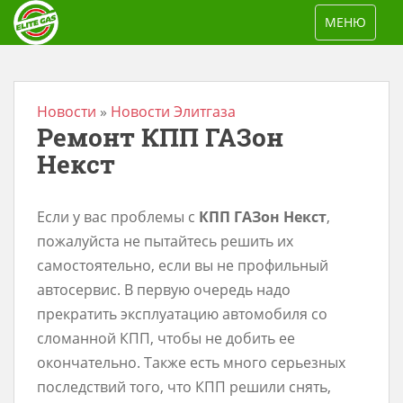
S
TOGGLE NAV
МЕНЮ
k
i
p
t
Новости
»
Новости Элитгаза
Ремонт КПП ГАЗон
o
m
Некст
a
i
Если у вас проблемы с
КПП ГАЗон Некст
,
n
пожалуйста не пытайтесь решить их
c
самостоятельно, если вы не профильный
o
автосервис. В первую очередь надо
n
прекратить эксплуатацию автомобиля со
t
сломанной КПП, чтобы не добить ее
e
окончательно. Также есть много серьезных
n
последствий того, что КПП решили снять,
t