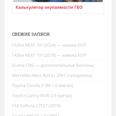
Калькулятор окупаемости ГБО
СВЕЖИЕ ЗАПИСИ
ГАЗон NEXT 10т (2024) — замена КПП
ГАЗон NEXT 10т (2018) — замена КПП
Scania CNG — дополнительные баллоны
Mercedes-Benz Actros 2641 (газодизель)
Toyota Corolla E180 1.6 (метан)
Toyota Camry XV40 2.4 (метан)
ГАЗ Соболь 27527 (2019)
Toyota Will VS 1.8 (2001)