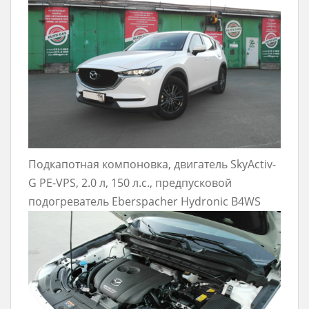
Подкапотная компоновка, двигатель SkyActiv-
G PE-VPS, 2.0 л, 150 л.с., предпусковой
подогреватель Eberspacher Hydronic B4WS