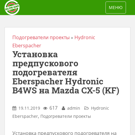
S
TOGGLE NAV
МЕНЮ
k
i
p
t
Подогреватели проекты
»
Hydronic
o
Eberspacher
Установка
m
a
предпускового
i
подогревателя
n
Eberspacher Hydronic
c
B4WS на Mazda CX-5 (KF)
o
n
617
19.11.2019
admin
Hydronic
t
,
Eberspacher
Подогреватели проекты
e
n
Установка предпускового подогревателя на
t