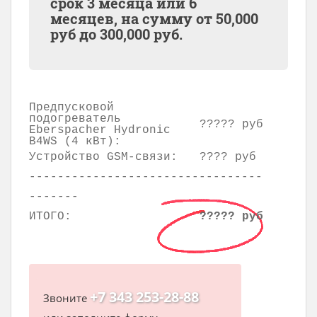
срок 3 месяца или 6
месяцев, на сумму от
50,000
руб до
300,000
руб.
Предпусковой
подогреватель
????? руб
Eberspacher Hydronic
B4WS (4 кВт):
Устройство GSM-связи:
???? руб
---------------------------------
-------
ИТОГО:
????? руб
+7 343 253-28-88
Звоните