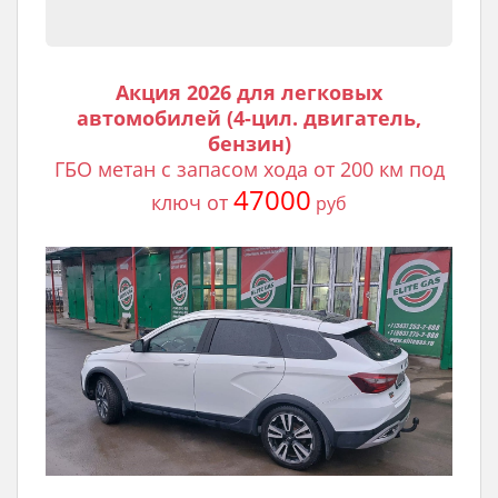
Акция 2026 для легковых
автомобилей (4-цил. двигатель,
бензин)
ГБО метан с запасом хода от 200 км под
47000
ключ от
руб