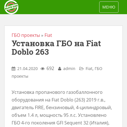
S
TOGGLE NAV
МЕНЮ
k
i
p
t
ГБО проекты
»
Fiat
Установка ГБО на Fiat
o
m
Doblo 263
a
i
692
,
21.04.2020
admin
Fiat
ГБО
n
проекты
c
o
Установка пропанового газобаллонного
n
оборудования на Fiat Doblo (263) 2019 г.в.,
t
двигатель FIRE, бензиновый, 4-цилиндровый,
e
объем 1.4 л, мощность 95 л.с. Установлено
n
ГБО 4-го поколения GFI Sequent 32 (Италия),
t