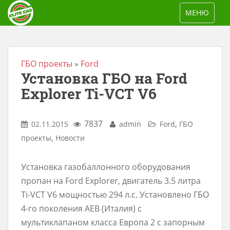
S
TOGGLE NAV
МЕНЮ
k
i
p
t
ГБО проекты
»
Ford
Установка ГБО на Ford
o
m
Explorer Ti-VCT V6
a
i
7837
,
02.11.2015
admin
Ford
ГБО
n
,
проекты
Новости
c
o
Установка газобаллонного оборудования
n
пропан на Ford Explorer, двигатель 3.5 литра
t
Ti-VCT V6 мощностью 294 л.с. Установлено ГБО
e
4-го поколения AEB (Италия) с
n
мультиклапаном класса Европа 2 с запорным
t