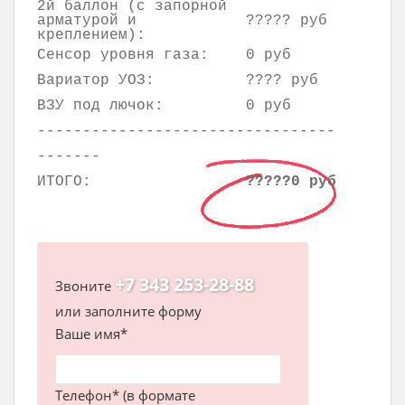
2й баллон (с запорной
арматурой и
????? руб
креплением):
Сенсор уровня газа:
0 руб
Вариатор УОЗ:
???? руб
ВЗУ под лючок:
0 руб
---------------------------------
-------
ИТОГО:
?????0 руб
+7 343 253-28-88
Звоните
или заполните форму
Ваше имя*
Телефон* (в формате