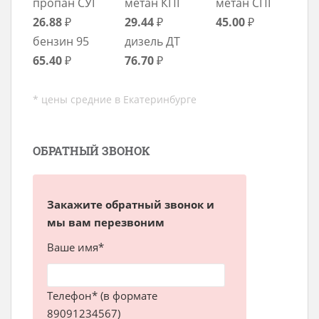
пропан СУГ
метан КПГ
метан СПГ
26.88
₽
29.44
₽
45.00
₽
бензин 95
дизель ДТ
65.40
₽
76.70
₽
* цены средние в Екатеринбурге
ОБРАТНЫЙ ЗВОНОК
Закажите обратный звонок и
мы вам перезвоним
Ваше имя*
Телефон* (в формате
89091234567)