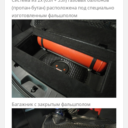
(пропан-бутан) расположена под специально
изготовленным фальшполом
Багажник с закрытым фальшполом