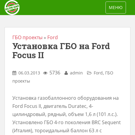
S
TOGGLE NAV
МЕНЮ
k
i
p
t
ГБО проекты
»
Ford
Установка ГБО на Ford
o
m
Focus II
a
i
5736
,
06.03.2013
admin
Ford
ГБО
n
проекты
c
o
Установка газобаллонного оборудования на
n
Ford Focus II, двигатель Duratec, 4-
t
цилиндровый, рядный, объем 1,6 л (101 л.с.).
e
Установлено ГБО 4-го поколения BRC Sequent
n
(Италия), тороидальный баллон 63 л с
t