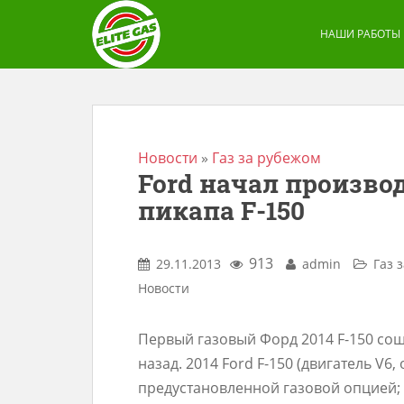
S
k
НАШИ РАБОТЫ
i
p
t
o
m
Новости
»
Газ за рубежом
Ford начал произво
a
пикапа F-150
i
n
c
913
29.11.2013
admin
Газ 
o
Новости
n
t
Первый газовый Форд 2014 F-150 сош
e
назад. 2014 Ford F-150 (двигатель V6,
n
предустановленной газовой опцией;
t