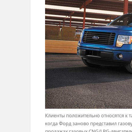
Клиенты положительно относятся к т
когда Форд заново представил газо
продажах газовых CNG/LPG-двигателе