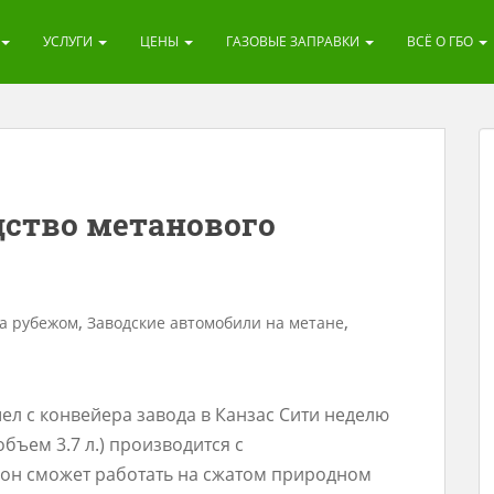
УСЛУГИ
ЦЕНЫ
ГАЗОВЫЕ ЗАПРАВКИ
ВСЁ О ГБО
дство метанового
,
,
за рубежом
Заводские автомобили на метане
ел с конвейера завода в Канзас Сити неделю
 объем 3.7 л.) производится с
 он сможет работать на сжатом природном