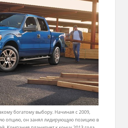
акому богатому выбору. Начиная с 2009,
вую опцию, он занял лидирующую позицию в
й. Компания планирует к концу 2013 года