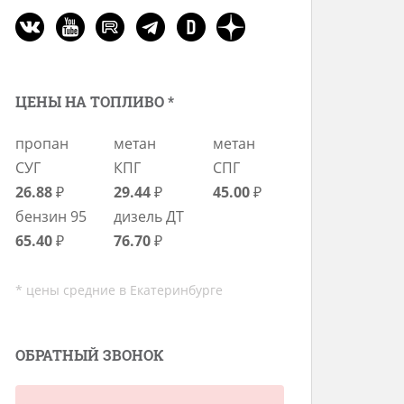
ЦЕНЫ НА ТОПЛИВО *
пропан
метан
метан
СУГ
КПГ
СПГ
26.88
₽
29.44
₽
45.00
₽
бензин 95
дизель ДТ
65.40
₽
76.70
₽
* цены средние в Екатеринбурге
ОБРАТНЫЙ ЗВОНОК