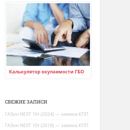
Калькулятор окупаемости ГБО
СВЕЖИЕ ЗАПИСИ
ГАЗон NEXT 10т (2024) — замена КПП
ГАЗон NEXT 10т (2018) — замена КПП