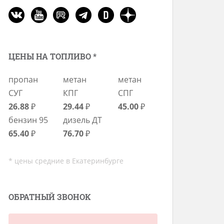
ЦЕНЫ НА ТОПЛИВО *
пропан
метан
метан
СУГ
КПГ
СПГ
26.88
₽
29.44
₽
45.00
₽
бензин 95
дизель ДТ
65.40
₽
76.70
₽
* цены средние в Екатеринбурге
ОБРАТНЫЙ ЗВОНОК