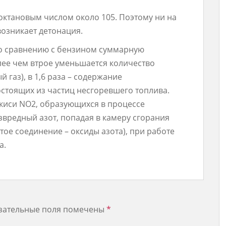
 октановым числом около 105. Поэтому ни на
озникает детонация.
о сравнению с бензином суммарную
лее чем втрое уменьшается количество
 газ), в 1,6 раза – содержание
стоящих из частиц несгоревшего топлива.
окиси NO2, образующихся в процессе
звредный азот, попадая в камеру сгорания
тое соединение – оксиды азота), при работе
а.
зательные поля помечены
*