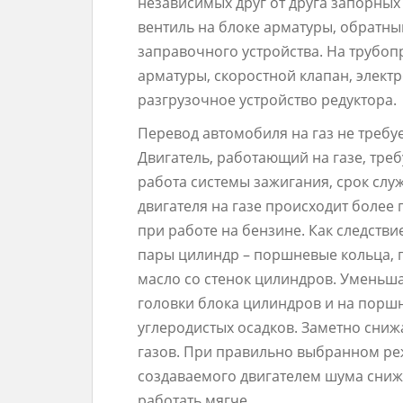
независимых друг от друга запорных
вентиль на блоке арматуры, обратны
заправочного устройства. На трубоп
арматуры, скоростной клапан, элект
разгрузочное устройство редуктора.
Перевод автомобиля на газ не требу
Двигатель, работающий на газе, тре
работа системы зажигания, срок слу
двигателя на газе происходит более
при работе на бензине. Как следств
пары цилиндр – поршневые кольца, 
масло со стенок цилиндров. Уменьш
головки блока цилиндров и на поршн
углеродистых осадков. Заметно сни
газов. При правильно выбранном ре
создаваемого двигателем шума снижае
работать мягче.