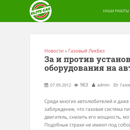
S
k
НАШИ РАБОТЫ
i
p
t
o
m
Новости
»
Газовый ЛикБез
За и против устано
a
оборудования на а
i
n
c
963
07.09.2012
admin
Газо
o
n
Среди многих автолюбителей и даже
t
заблуждение, что газовая система п
e
двигатель, снизить его мощность, мо
n
Подобные страхи не имеют под собой
t