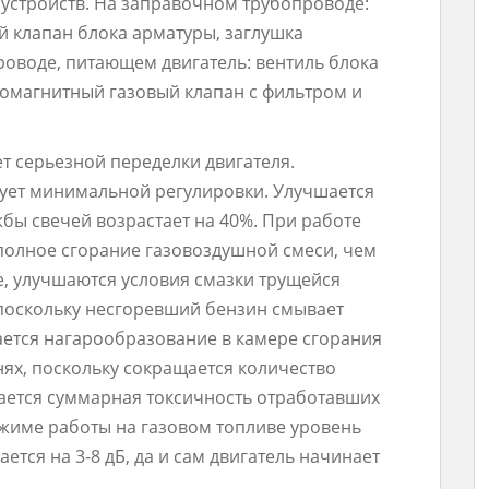
 устройств. На заправочном трубопроводе:
й клапан блока арматуры, заглушка
роводе, питающем двигатель: вентиль блока
ромагнитный газовый клапан с фильтром и
ет серьезной переделки двигателя.
бует минимальной регулировки. Улучшается
жбы свечей возрастает на 40%. При работе
 полное сгорание газовоздушной смеси, чем
ие, улучшаются условия смазки трущейся
поскольку несгоревший бензин смывает
ается нагарообразование в камере сгорания
ях, поскольку сокращается количество
жается суммарная токсичность отработавших
жиме работы на газовом топливе уровень
тся на 3-8 дБ, да и сам двигатель начинает