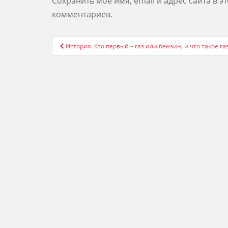
Сохранить моё имя, email и адрес сайта в 
комментариев.
Post
История. Кто первый – газ или бензин, и что такое га
navigation