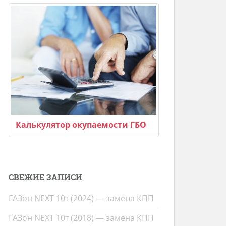
Калькулятор окупаемости ГБО
СВЕЖИЕ ЗАПИСИ
ГАЗон NEXT 10т (2024) — замена КПП
ГАЗон NEXT 10т (2018) — замена КПП