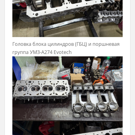
Головка блока цилиндров (ГБЦ) и поршневая
группа УМЗ-А274 Evotech