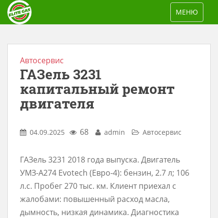
S
TOGGLE NAV
МЕНЮ
k
i
p
t
Автосервис
ГАЗель 3231
o
m
капитальный ремонт
a
двигателя
i
n
68
04.09.2025
admin
Автосервис
c
o
ГАЗель 3231 2018 года выпуска. Двигатель
n
УМЗ-А274 Evotech (Евро-4): бензин, 2.7 л; 106
t
л.с. Пробег 270 тыс. км. Клиент приехал с
e
жалобами: повышенный расход масла,
n
дымность, низкая динамика. Диагностика
t