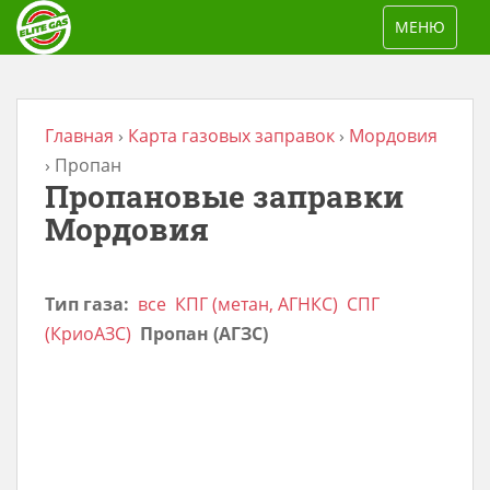
S
TOGGLE NAV
МЕНЮ
k
i
p
t
Главная
›
Карта газовых заправок
›
Мордовия
o
›
Пропан
Пропановые заправки
m
a
Мордовия
i
n
Тип газа:
все
КПГ (метан, АГНКС)
СПГ
c
(КриоАЗС)
Пропан (АГЗС)
o
n
t
e
n
t