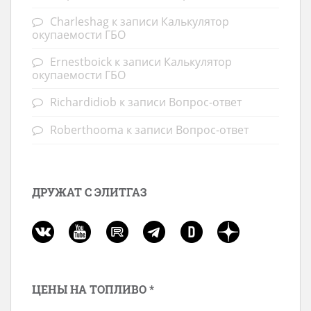
Charleshag
к записи
Калькулятор
окупаемости ГБО
Ernestboick
к записи
Калькулятор
окупаемости ГБО
Richardidiob
к записи
Вопрос-ответ
Roberthooma
к записи
Вопрос-ответ
ДРУЖАТ С ЭЛИТГАЗ
ЦЕНЫ НА ТОПЛИВО *