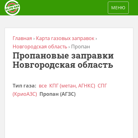
S
TOGGLE NAV
МЕНЮ
k
i
p
t
Главная
›
Карта газовых заправок
›
o
Новгородская область
›
Пропан
Пропановые заправки
m
a
Новгородская область
i
n
Тип газа:
все
КПГ (метан, АГНКС)
СПГ
c
(КриоАЗС)
Пропан (АГЗС)
o
n
t
e
n
t