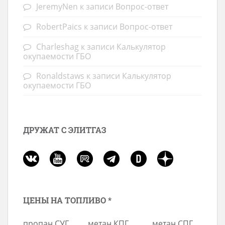
JeremyNen
к записи
Вопрос-ответ
RobertPaics
к записи
Вопрос-ответ
Charleshag
к записи
Калькулятор
окупаемости ГБО
Ronaldstaws
к записи
Калькулятор
окупаемости ГБО
ДРУЖАТ С ЭЛИТГАЗ
ЦЕНЫ НА ТОПЛИВО *
пропан СУГ
метан КПГ
метан СПГ