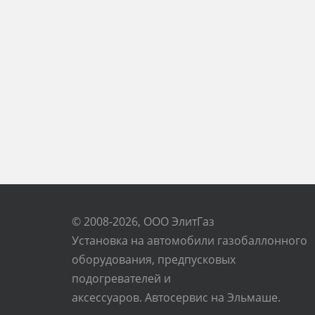
© 2008-2026, ООО ЭлитГаз
Установка на автомобили газобаллонного
оборудования, предпусковых
подогревателей и
аксессуаров. Автосервис на Эльмаше.