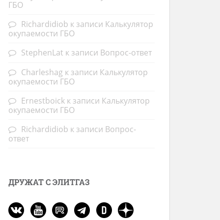
ГБО
Richardidiob
к записи
Калькулятор
окупаемости ГБО
StephenLat
к записи
Вопрос-ответ
Charleshag
к записи
Калькулятор
окупаемости ГБО
Ernestboick
к записи
Калькулятор
окупаемости ГБО
Richardidiob
к записи
Вопрос-
ответ
ДРУЖАТ С ЭЛИТГАЗ