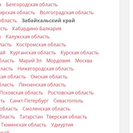
н
Белгородская область
ирская область
Волгоградская область
область
Забайкальский край
асть
Кабардино-Балкария
я
Калужская область
ласть
Костромская область
рай
Курганская область
Курская область
бласть
Марий Эл
Мордовия
Москва
бласть
Нижегородская область
ая область
Омская область
бласть
Пензенская область
Псковская область
Ростовская область
сть
Санкт-Петербург
Севастополь
 область
Смоленская область
бласть
Татарстан
Тверская область
Тюменская область
Удмуртия
край