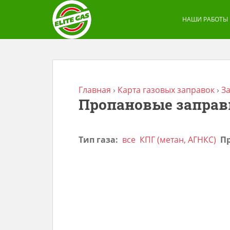
S
k
НАШИ РАБОТЫ
i
p
t
o
m
Главная
›
Карта газовых заправок
›
З
Пропановые заправ
a
i
n
Тип газа:
все
КПГ (метан, АГНКС)
Пр
c
o
n
t
e
n
t