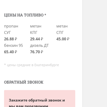
ЦЕНЫ НА ТОПЛИВО *
пропан
метан
метан
СУГ
КПГ
СПГ
26.88
₽
29.44
₽
45.00
₽
бензин 95
дизель ДТ
65.40
₽
76.70
₽
* цены средние в Екатеринбурге
ОБРАТНЫЙ ЗВОНОК
Закажите обратный звонок и
мы вам перезвоним