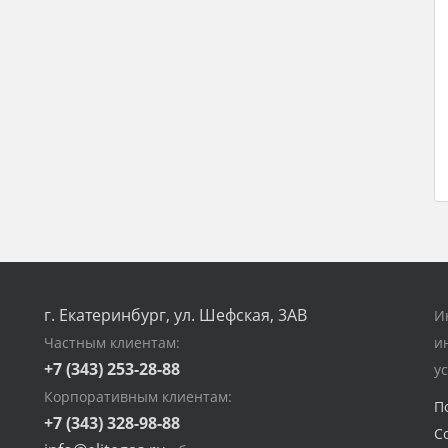
г. Екатеринбург, ул. Шефская, 3АВ
И
Частным клиентам:
и
+7 (343) 253-28-88
у
Корпоративным клиентам:
П
+7 (343) 328-98-88
С