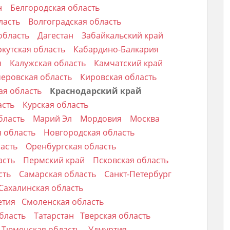
н
Белгородская область
ласть
Волгоградская область
область
Дагестан
Забайкальский край
кутская область
Кабардино-Балкария
я
Калужская область
Камчатский край
еровская область
Кировская область
ая область
Краснодарский край
асть
Курская область
бласть
Марий Эл
Мордовия
Москва
 область
Новгородская область
ласть
Оренбургская область
асть
Пермский край
Псковская область
сть
Самарская область
Санкт-Петербург
Сахалинская область
етия
Смоленская область
бласть
Татарстан
Тверская область
Тюменская область
Удмуртия