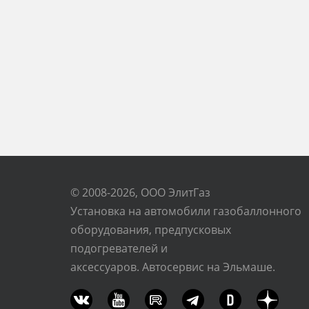
© 2008-2026, ООО ЭлитГаз
Установка на автомобили газобаллонного
оборудования, предпусковых
подогревателей и
аксессуаров. Автосервис на Эльмаше.