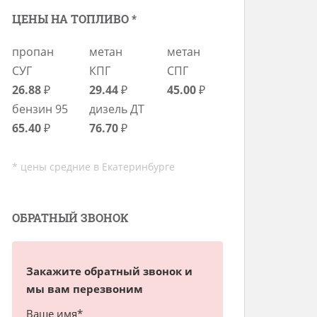
ЦЕНЫ НА ТОПЛИВО *
пропан
метан
метан
СУГ
КПГ
СПГ
26.88
₽
29.44
₽
45.00
₽
бензин 95
дизель ДТ
65.40
₽
76.70
₽
* цены средние в Екатеринбурге
ОБРАТНЫЙ ЗВОНОК
Закажите обратный звонок и
мы вам перезвоним
Ваше имя*