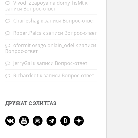
Vivod iz zapoya na domy_hsMt
к
записи
Вопрос-ответ
Charleshag
к записи
Вопрос-ответ
RobertPaics
к записи
Вопрос-ответ
oformit osago onlain_odel
к записи
Вопрос-ответ
JerryGal
к записи
Вопрос-ответ
Richardcot
к записи
Вопрос-ответ
ДРУЖАТ С ЭЛИТГАЗ