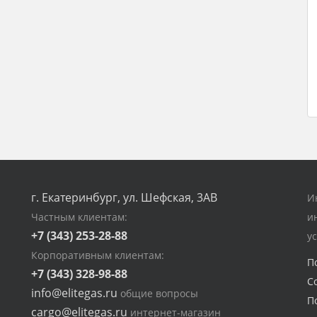
г. Екатеринбург, ул. Шефская, 3АВ
И
Частным клиентам:
и
+7 (343) 253-28-88
у
Корпоративным клиентам:
П
+7 (343) 328-98-88
С
info@elitegas.ru
общие вопросы
П
cargo@elitegas.ru
интернет-магазин