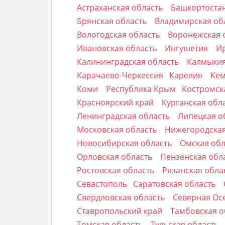
Астраханская область
Башкортоста
Брянская область
Владимирская об
Вологодская область
Воронежская 
Ивановская область
Ингушетия
Ир
Калининградская область
Калмыки
Карачаево-Черкессия
Карелия
Кем
Коми
Республика Крым
Костромск
Красноярский край
Курганская обл
Ленинградская область
Липецкая о
Московская область
Нижегородская
Новосибирская область
Омская об
Орловская область
Пензенская обл
Ростовская область
Рязанская обла
Севастополь
Саратовская область
Свердловская область
Северная Ос
Ставропольский край
Тамбовская о
Томская область
Тульская область