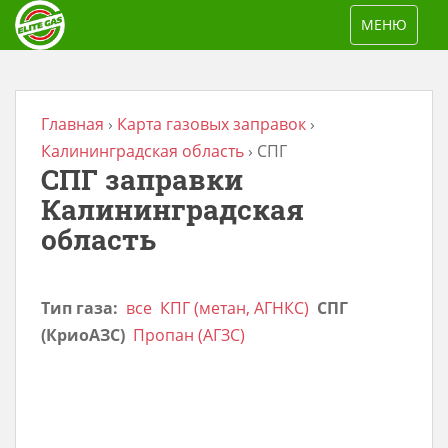
S
TOGGLE NAV
МЕНЮ
k
i
p
t
Главная
›
Карта газовых заправок
›
o
Калининградская область
›
СПГ
СПГ заправки
m
a
Калининградская
i
область
n
c
Тип газа:
все
КПГ (метан, АГНКС)
СПГ
o
(КриоАЗС)
Пропан (АГЗС)
n
t
e
n
t