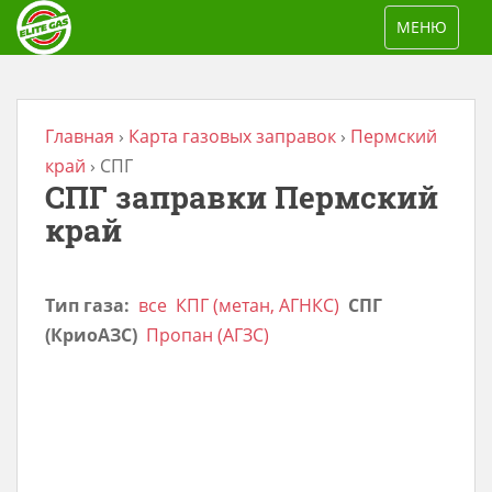
S
TOGGLE NAV
МЕНЮ
k
i
p
t
Главная
›
Карта газовых заправок
›
Пермский
o
край
›
СПГ
СПГ заправки Пермский
m
a
край
i
n
Тип газа:
все
КПГ (метан, АГНКС)
СПГ
c
(КриоАЗС)
Пропан (АГЗС)
o
n
t
e
n
t