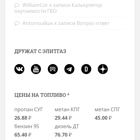
WilliamCor
к записи
Калькулятор
окупаемости ГБО
Antonioalkax
к записи
Вопрос-ответ
ДРУЖАТ С ЭЛИТГАЗ
ЦЕНЫ НА ТОПЛИВО *
пропан СУГ
метан КПГ
метан СПГ
26.88
₽
29.44
₽
45.00
₽
бензин 95
дизель ДТ
65.40
₽
76.70
₽