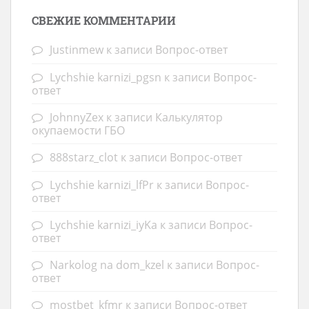
СВЕЖИЕ КОММЕНТАРИИ
Justinmew
к записи
Вопрос-ответ
Lychshie karnizi_pgsn
к записи
Вопрос-
ответ
JohnnyZex
к записи
Калькулятор
окупаемости ГБО
888starz_clot
к записи
Вопрос-ответ
Lychshie karnizi_lfPr
к записи
Вопрос-
ответ
Lychshie karnizi_iyKa
к записи
Вопрос-
ответ
Narkolog na dom_kzel
к записи
Вопрос-
ответ
mostbet_kfmr
к записи
Вопрос-ответ