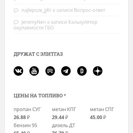
najlepsze_jjKr
к записи
Вопрос-ответ
JeremyNen
к записи
Калькулятор
окупаемости ГБО
ДРУЖАТ С ЭЛИТГАЗ
ЦЕНЫ НА ТОПЛИВО *
пропан СУГ
метан КПГ
метан СПГ
26.88
₽
29.44
₽
45.00
₽
бензин 95
дизель ДТ