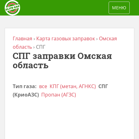
S
TOGGLE NAV
МЕНЮ
k
i
p
t
Главная
›
Карта газовых заправок
›
Омская
o
область
›
СПГ
СПГ заправки Омская
m
a
область
i
n
Тип газа:
все
КПГ (метан, АГНКС)
СПГ
c
(КриоАЗС)
Пропан (АГЗС)
o
n
t
e
n
t