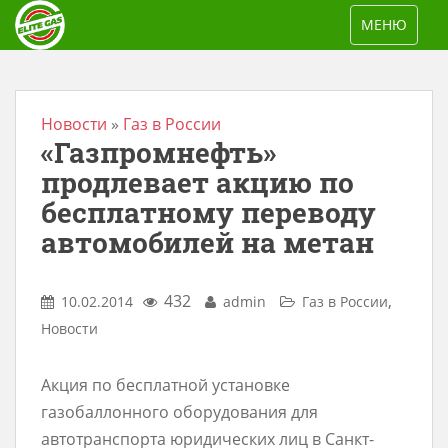
S
TOGGLE NAV
МЕНЮ
k
i
p
t
Новости
»
Газ в России
«Газпромнефть»
o
m
продлевает акцию по
a
бесплатному переводу
i
автомобилей на метан
n
c
432
,
10.02.2014
admin
Газ в России
o
Новости
n
t
Акция по бесплатной установке
e
газобаллонного оборудования для
n
автотранспорта юридических лиц в Санкт-
t