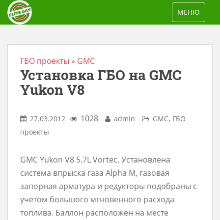
S
TOGGLE NAV
МЕНЮ
k
i
p
t
ГБО проекты
»
GMC
Установка ГБО на GMC
o
m
Yukon V8
a
i
1028
,
27.03.2012
admin
GMC
ГБО
n
проекты
c
o
GMC Yukon V8 5.7L Vortec. Установлена
n
система впрыска газа Alpha M, газовая
t
запорная арматура и редукторы подобраны с
e
учетом большого мгновенного расхода
n
топлива. Баллон расположен на месте
t