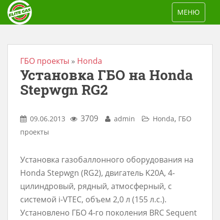
S
TOGGLE NAV
МЕНЮ
k
i
p
t
ГБО проекты
»
Honda
Установка ГБО на Honda
o
m
Stepwgn RG2
a
i
3709
,
09.06.2013
admin
Honda
ГБО
n
проекты
c
o
Установка газобаллонного оборудования на
n
Honda Stepwgn (RG2), двигатель K20A, 4-
t
цилиндровый, рядный, атмосферный, с
e
системой i-VTEC, объем 2,0 л (155 л.с.).
n
Установлено ГБО 4-го поколения BRC Sequent
t