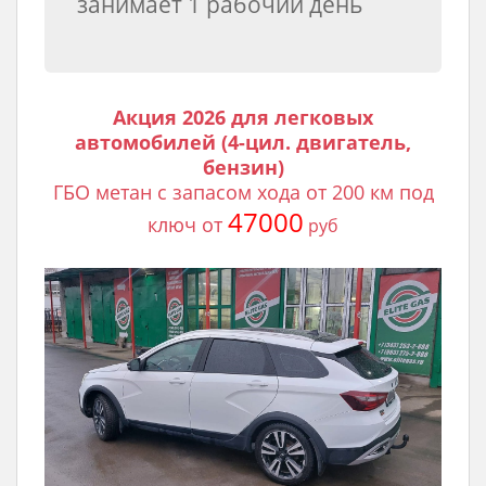
занимает 1 рабочий день
Акция 2026 для легковых
автомобилей (4-цил. двигатель,
бензин)
ГБО метан с запасом хода от 200 км под
47000
ключ от
руб