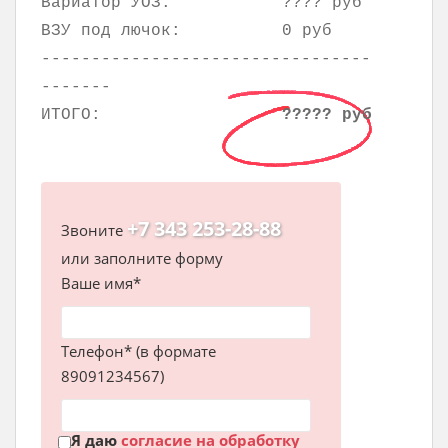
Вариатор УОЗ:
???? руб
ВЗУ под лючок:
0 руб
---------------------------------
-------
ИТОГО:
????? руб
+7 343 253-28-88
Звоните
или заполните форму
Ваше имя*
Телефон* (в формате
89091234567)
Я даю
согласие на обработку