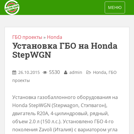
S
TOGGLE NAV
МЕНЮ
k
i
p
t
ГБО проекты
»
Honda
Установка ГБО на Honda
o
m
StepWGN
a
i
5530
,
26.10.2015
admin
Honda
ГБО
n
проекты
c
o
Установка газобаллонного оборудования на
n
Honda StepWGN (Stepwagon, Стэпвагон),
t
двигатель R20A, 4-цилиндровый, рядный,
e
объем 2.0 л (150 л.с.). Установлено ГБО 4-го
n
поколения Zavoli (Италия) с вариатором угла
t