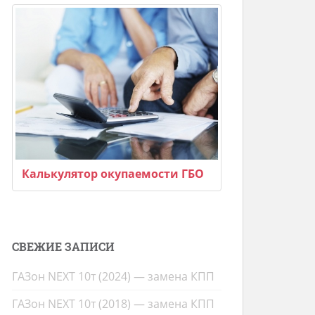
Калькулятор окупаемости ГБО
СВЕЖИЕ ЗАПИСИ
ГАЗон NEXT 10т (2024) — замена КПП
ГАЗон NEXT 10т (2018) — замена КПП