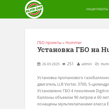
S
k
НАШИ РАБОТЫ
i
p
t
o
m
ГБО проекты
»
Hummer
Установка ГБО на Hu
a
i
n
251
26.03.2025
admin
Hum
c
o
Установка пропанового газобаллонно
n
двигатель LLR Vortec 3700, 5-цилиндр
t
Установлено ГБО 4 поколения Digitro
e
баллоны объемом 90 литров и 60 ли
n
оснащены мультиклапанами класса Е
t