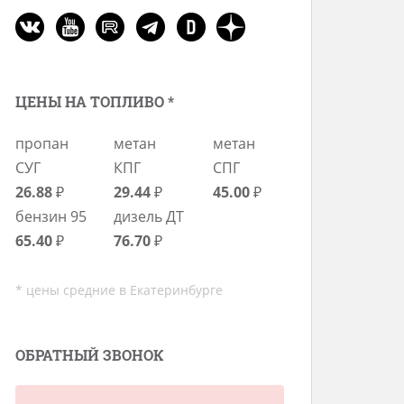
ЦЕНЫ НА ТОПЛИВО *
пропан
метан
метан
СУГ
КПГ
СПГ
26.88
₽
29.44
₽
45.00
₽
бензин 95
дизель ДТ
65.40
₽
76.70
₽
* цены средние в Екатеринбурге
ОБРАТНЫЙ ЗВОНОК