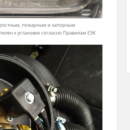
коростным, пожарным и запорным
телен к установке согласно Правилам ЕЭК