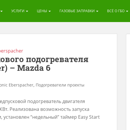
УСЛУГИ
ЦЕНЫ
ГАЗОВЫЕ ЗАПРАВКИ
ВСЁ О ГБО
berspacher
ового подогревателя
r) – Mazda 6
,
onic Eberspacher
Подогреватели проекты
едпусковой подогреватель двигателя
 КВт. Реализована возможность запуска
, установлен “недельный” таймер Easy Start