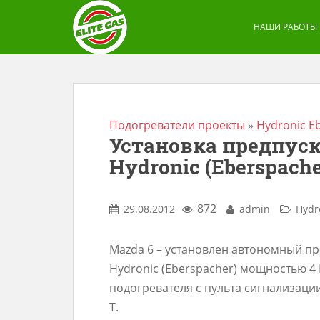
S
k
НАШИ РАБОТЫ
i
p
t
o
m
Подогреватели проекты
»
Hydronic E
Установка предпуск
a
Hydronic (Eberspache
i
n
c
872
29.08.2012
admin
Hydr
o
n
Mazda 6 – установлен автономный пр
t
Hydronic (Eberspacher) мощностью 4
e
подогревателя с пульта сигнализации
n
T.
t