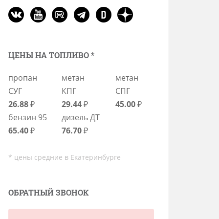
ЦЕНЫ НА ТОПЛИВО *
пропан
метан
метан
СУГ
КПГ
СПГ
26.88
₽
29.44
₽
45.00
₽
бензин 95
дизель ДТ
65.40
₽
76.70
₽
* цены средние в Екатеринбурге
ОБРАТНЫЙ ЗВОНОК