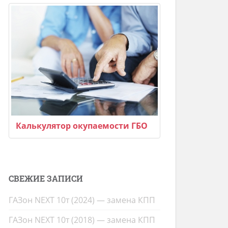
Калькулятор окупаемости ГБО
СВЕЖИЕ ЗАПИСИ
ГАЗон NEXT 10т (2024) — замена КПП
ГАЗон NEXT 10т (2018) — замена КПП