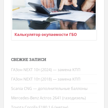
Калькулятор окупаемости ГБО
СВЕЖИЕ ЗАПИСИ
ГАЗон NEXT 10т (2024) — замена КПП
ГАЗон NEXT 10т (2018) — замена КПП
Scania CNG — дополнительные баллоны
Mercedes-Benz Actros 2641 (газодизель)
Toyota Corolla E180 1.6 (метан)