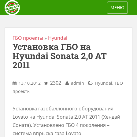
S
TOGGLE NAV
МЕНЮ
k
i
p
t
ГБО проекты
»
Hyundai
Установка ГБО на
o
m
Hyundai Sonata 2,0 AT
a
2011
i
n
2302
,
13.10.2012
admin
Hyundai
ГБО
c
проекты
o
n
Установка газобаллонного оборудования
t
Lovato на Hyundai Sonata 2,0 AT 2011 (Хендай
e
Соната). Установлено ГБО 4 поколения –
n
система впрыска газа Lovato.
t