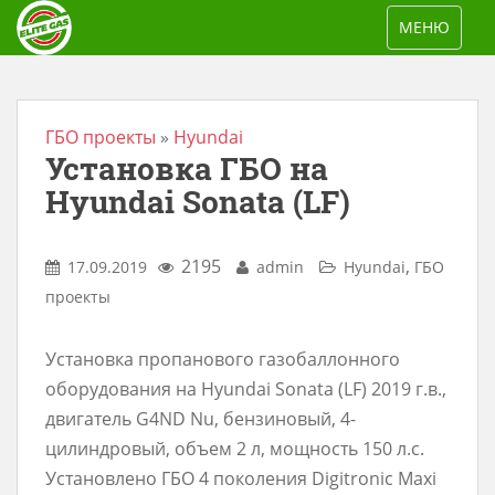
S
TOGGLE NAV
МЕНЮ
k
i
p
t
ГБО проекты
»
Hyundai
Установка ГБО на
o
m
Hyundai Sonata (LF)
a
i
2195
,
17.09.2019
admin
Hyundai
ГБО
n
проекты
c
o
Установка пропанового газобаллонного
n
оборудования на Hyundai Sonata (LF) 2019 г.в.,
t
двигатель G4ND Nu, бензиновый, 4-
e
цилиндровый, объем 2 л, мощность 150 л.с.
n
Установлено ГБО 4 поколения Digitronic Maxi
t