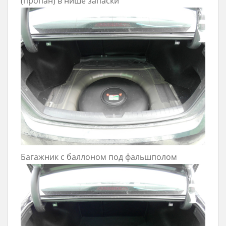
(пропан) в нише запаски
Багажник с баллоном под фальшполом