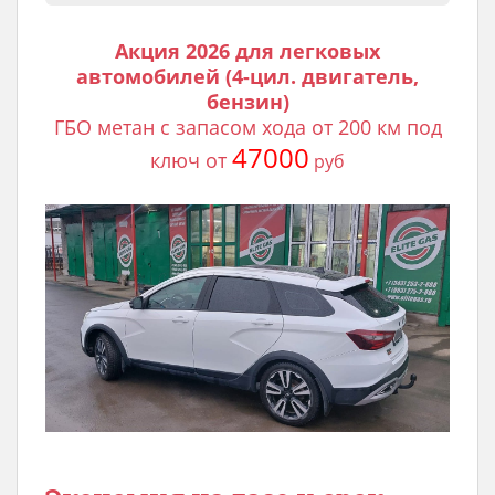
Акция 2026 для легковых
автомобилей (4-цил. двигатель,
бензин)
ГБО метан с запасом хода от 200 км под
47000
ключ от
руб