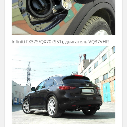
Infiniti FX37S/QX70 (S51), двигатель VQ37VHR