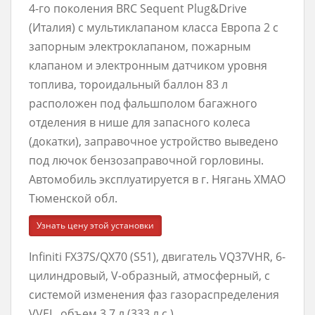
4-го поколения BRC Sequent Plug&Drive
(Италия) с мультиклапаном класса Европа 2 с
запорным электроклапаном, пожарным
клапаном и электронным датчиком уровня
топлива, тороидальный баллон 83 л
расположен под фальшполом багажного
отделения в нише для запасного колеса
(докатки), заправочное устройство выведено
под лючок бензозаправочной горловины.
Автомобиль эксплуатируется в г. Нягань ХМАО
Тюменской обл.
Узнать цену этой установки
Infiniti FX37S/QX70 (S51), двигатель VQ37VHR, 6-
цилиндровый, V-образный, атмосферный, с
системой изменения фаз газораспределения
VVEL, объем 3,7 л (333 л.с.)