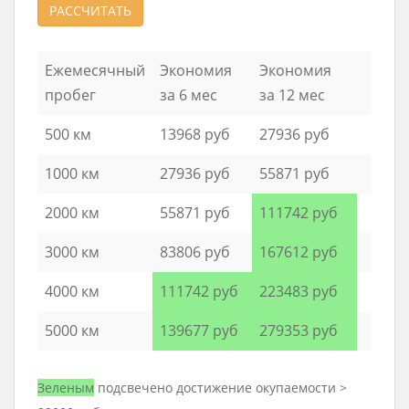
РАССЧИТАТЬ
Ежемесячный
Экономия
Экономия
пробег
за 6 мес
за 12 мес
500 км
13968 руб
27936 руб
1000 км
27936 руб
55871 руб
2000 км
55871 руб
111742 руб
3000 км
83806 руб
167612 руб
4000 км
111742 руб
223483 руб
5000 км
139677 руб
279353 руб
Зеленым
подсвечено достижение окупаемости >