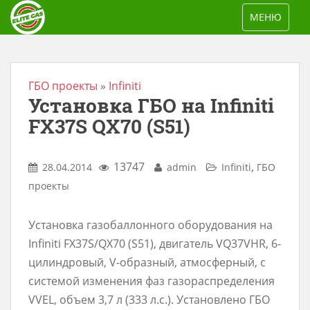
S
TOGGLE NAV
МЕНЮ
k
i
p
t
ГБО проекты
»
Infiniti
Установка ГБО на Infiniti
o
m
FX37S QX70 (S51)
a
i
13747
,
28.04.2014
admin
Infiniti
ГБО
n
проекты
c
o
Установка газобаллонного оборудования на
n
Infiniti FX37S/QX70 (S51), двигатель VQ37VHR, 6-
t
цилиндровый, V-образный, атмосферный, с
e
системой изменения фаз газораспределения
n
VVEL, объем 3,7 л (333 л.с.). Установлено ГБО
t