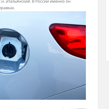
.н. итальянский. В России именно он
правках.