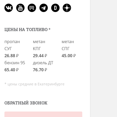
ЦЕНЫ НА ТОПЛИВО *
пропан
метан
метан
СУГ
КПГ
СПГ
26.88
₽
29.44
₽
45.00
₽
бензин 95
дизель ДТ
65.40
₽
76.70
₽
* цены средние в Екатеринбурге
ОБРАТНЫЙ ЗВОНОК