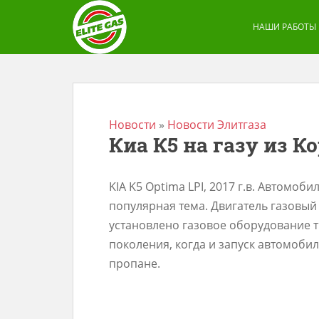
S
k
НАШИ РАБОТЫ
i
p
t
o
m
Новости
»
Новости Элитгаза
Киа К5 на газу из К
a
i
n
KIA K5 Optima LPI, 2017 г.в. Автомоб
c
популярная тема. Двигатель газовый 2
o
установлено газовое оборудование типа
n
поколения, когда и запуск автомоби
t
пропане.
e
n
t