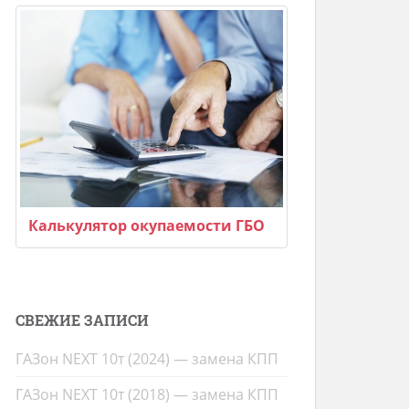
Калькулятор окупаемости ГБО
СВЕЖИЕ ЗАПИСИ
ГАЗон NEXT 10т (2024) — замена КПП
ГАЗон NEXT 10т (2018) — замена КПП