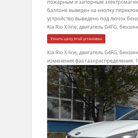
пожарным и запорным электромагни
баллоне выведен на кнопку перекло
устройство выведено под лючок бен
Kia Rio X-line, двигатель G4FG, бензи
Узнать цену этой установки
Kia Rio X-line, двигатель G4FG, бенз
изменения фаз газораспределения, 1.6