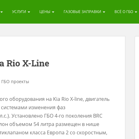
УСЛУГИ
ЦЕНЫ
ГАЗОВЫЕ ЗАПРАВКИ
ВСЁ О ГБО
 Rio X-Line
,
ГБО проекты
о оборудования на Kia Rio X-line, двигатель
c системами изменения фаз
л.с.). Установлено ГБО 4-го поколения BRC
ллон объемом 54 литра размещен в нише
тиклапаном класса Европа 2 со скоростным,