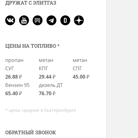
ДРУЖАТ С ЭЛИТГАЗ
ЦЕНЫ НА ТОПЛИВО *
пропан
метан
метан
СУГ
КПГ
СПГ
26.88
₽
29.44
₽
45.00
₽
бензин 95
дизель ДТ
65.40
₽
76.70
₽
* цены средние в Екатеринбурге
ОБРАТНЫЙ ЗВОНОК