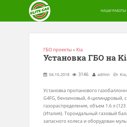
S
k
НАШИ РАБОТЫ
i
p
t
o
m
ГБО проекты
»
Kia
Установка ГБО на Kia
a
i
n
3146
04.10.2018
admin
Kia
c
o
Установка пропанового газобаллонног
n
G4FG, бензиновый, 4-цилиндровый, 
t
газораспределения, объем 1.6 л (123 
e
(Италия). Тороидальный газовый ба
n
запасного колеса и оборудован муль
t