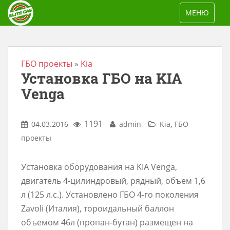
S
TOGGLE NAV
МЕНЮ
k
i
p
t
ГБО проекты
»
Kia
Установка ГБО на KIA
o
m
Venga
a
i
1191
,
04.03.2016
admin
Kia
ГБО
n
проекты
c
o
Установка оборудования на KIA Venga,
n
двигатель 4-цилиндровый, рядный, объем 1,6
t
л (125 л.с.). Установлено ГБО 4-го поколения
e
Zavoli (Италия), тороидальный баллон
n
объемом 46л (пропан-бутан) размещен на
t