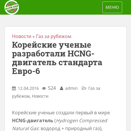
S
TOGGLE NAV
МЕНЮ
k
i
p
t
Новости
»
Газ за рубежом
Корейские ученые
o
m
разработали HCNG-
a
двигатель стандарта
i
Евро-6
n
c
524
12.04.2016
admin
Газ за
o
,
рубежом
Новости
n
t
Корейские ученые создали первый в мире
e
HCNG-двигатель
(
Hydrogen Compressed
n
Natural Gas
: водород + природный газ),
t