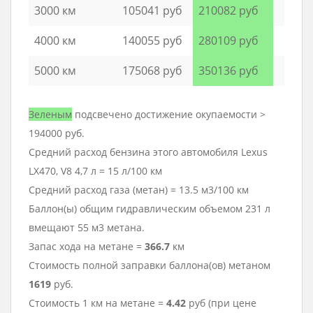
3000 км
105041 руб
210082 руб
4000 км
140055 руб
280109 руб
5000 км
175068 руб
350136 руб
Зеленым
подсвечено достижение окупаемости >
194000 руб.
Средний расход бензина этого автомобиля Lexus
LX470, V8 4,7 л = 15 л/100 км
Средний расход газа (метан) = 13.5 м3/100 км
Баллон(ы) общим гидравлическим объемом 231 л
вмещают 55 м3 метана.
Запас хода на метане =
366.7
км
Стоимость полной заправки баллона(ов) метаном
1619
руб.
Стоимость 1 км на метане =
4.42
руб (при цене