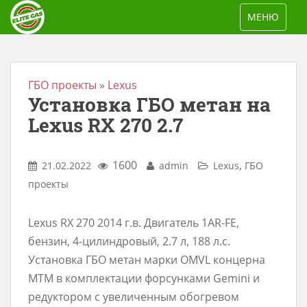
S
TOGGLE NAV
МЕНЮ
k
i
p
t
ГБО проекты
»
Lexus
Установка ГБО метан на
o
m
Lexus RX 270 2.7
a
i
1600
,
21.02.2022
admin
Lexus
ГБО
n
проекты
c
o
Lexus RX 270 2014 г.в. Двигатель 1AR-FE,
n
бензин, 4-цилиндровый, 2.7 л, 188 л.с.
t
Установка ГБО метан марки OMVL концерна
e
MTM в комплектации форсунками Gemini и
n
редуктором с увеличенным обогревом
t