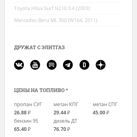
Toyota Hilux Surf N210 3.4 (2003)
Mercedes-Benz ML 350 (W164, 2011)
ДРУЖАТ С ЭЛИТГАЗ
ЦЕНЫ НА ТОПЛИВО *
пропан СУГ
метан КПГ
метан СПГ
26.88
₽
29.44
₽
45.00
₽
бензин 95
дизель ДТ
65.40
₽
76.70
₽