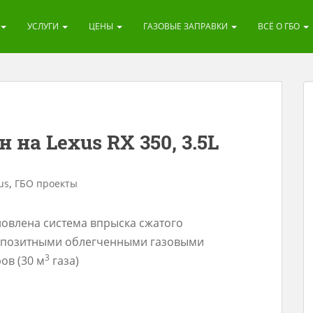
УСЛУГИ
ЦЕНЫ
ГАЗОВЫЕ ЗАПРАВКИ
ВСЁ О ГБО
 на Lexus RX 350, 3.5L
,
us
ГБО проекты
ановлена система впрыска сжатого
композитными облегченными газовыми
3
ов (30 м
газа)