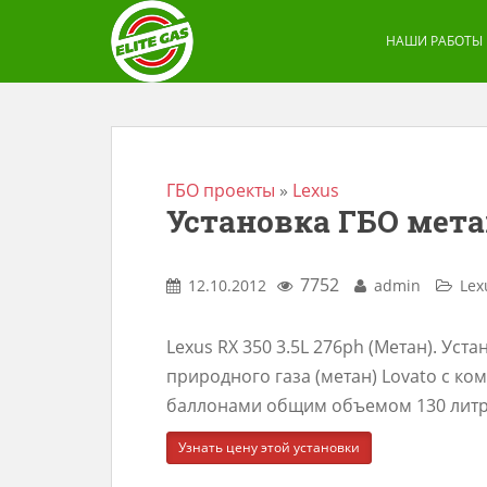
S
k
НАШИ РАБОТЫ
i
p
t
o
m
ГБО проекты
»
Lexus
Установка ГБО метан
a
i
n
7752
12.10.2012
admin
Lex
c
o
Lexus RX 350 3.5L 276ph (Метан). Уст
n
природного газа (метан) Lovato с 
t
баллонами общим объемом 130 литр
e
Узнать цену этой установки
n
t