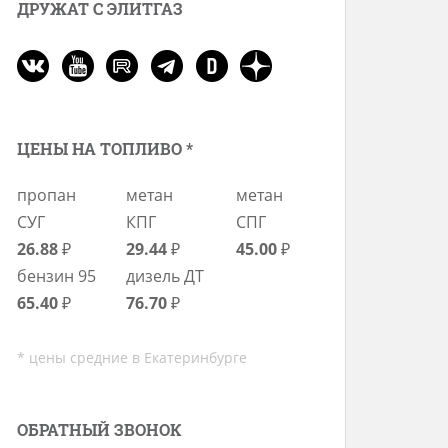
ДРУЖАТ С ЭЛИТГАЗ
ЦЕНЫ НА ТОПЛИВО *
пропан
метан
метан
СУГ
КПГ
СПГ
26.88
₽
29.44
₽
45.00
₽
бензин 95
дизель ДТ
65.40
₽
76.70
₽
* цены средние в Екатеринбурге
ОБРАТНЫЙ ЗВОНОК