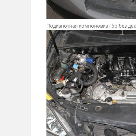
Подкапотная компоновка гбо без де