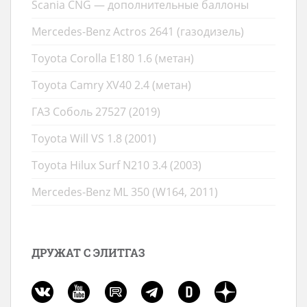
Scania CNG — дополнительные баллоны
Mercedes-Benz Actros 2641 (газодизель)
Toyota Corolla E180 1.6 (метан)
Toyota Camry XV40 2.4 (метан)
ГАЗ Соболь 27527 (2019)
Toyota Will VS 1.8 (2001)
Toyota Hilux Surf N210 3.4 (2003)
Mercedes-Benz ML 350 (W164, 2011)
ДРУЖАТ С ЭЛИТГАЗ