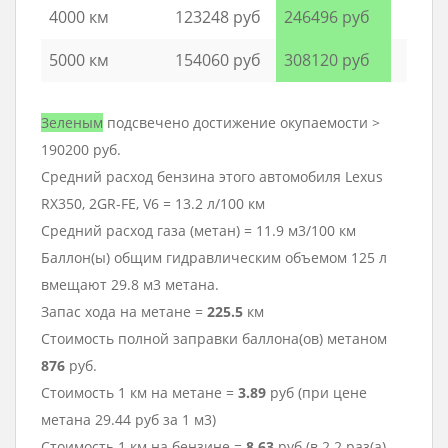
4000 км
123248 руб
246496 руб
5000 км
154060 руб
308120 руб
Зеленым
подсвечено достижение окупаемости >
190200 руб.
Средний расход бензина этого автомобиля Lexus
RX350, 2GR-FE, V6 = 13.2 л/100 км
Средний расход газа (метан) = 11.9 м3/100 км
Баллон(ы) общим гидравлическим объемом 125 л
вмещают 29.8 м3 метана.
Запас хода на метане =
225.5
км
Стоимость полной заправки баллона(ов) метаном
876
руб.
Стоимость 1 км на метане =
3.89
руб (при цене
метана 29.44 руб за 1 м3)
Стоимость 1 км на бензине =
8.63
руб (в 2.2 раз(а)