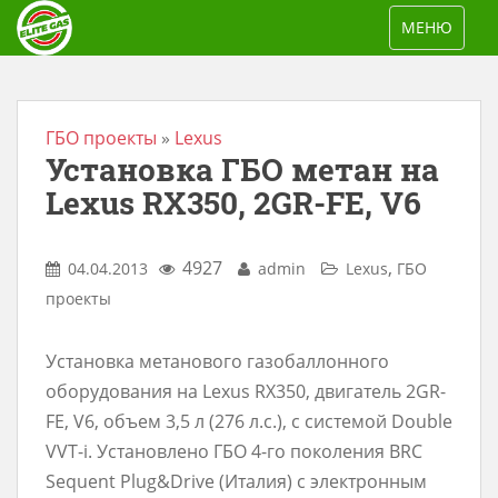
S
TOGGLE NAV
МЕНЮ
k
i
p
t
ГБО проекты
»
Lexus
Установка ГБО метан на
o
m
Lexus RX350, 2GR-FE, V6
a
i
4927
,
04.04.2013
admin
Lexus
ГБО
n
проекты
c
o
Установка метанового газобаллонного
n
оборудования на Lexus RX350, двигатель 2GR-
t
FE, V6, объем 3,5 л (276 л.с.), с системой Double
e
VVT-i. Установлено ГБО 4-го поколения BRC
n
Sequent Plug&Drive (Италия) с электронным
t