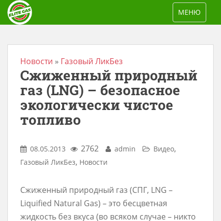
S
TOGGLE NAV
МЕНЮ
k
i
p
t
Новости
»
Газовый ЛикБез
Сжиженный природный
o
m
газ (LNG) – безопасное
a
экологически чистое
i
топливо
n
c
2762
,
08.05.2013
admin
Видео
o
,
Газовый ЛикБез
Новости
n
t
Сжиженный природный газ (СПГ, LNG –
e
Liquified Natural Gas) – это бесцветная
n
жидкость без вкуса (во всяком случае – никто
t