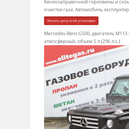
бензозаправочной горловины и ско
очистки газа. Автомобиль эксплуатиру
Узнать цену этой установки
Mercedes-Benz G500, двигатель M113
атмосферный, объем 5 л (296 л.с.)