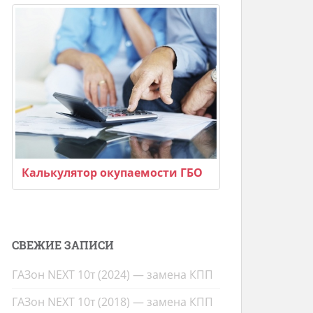
Калькулятор окупаемости ГБО
СВЕЖИЕ ЗАПИСИ
ГАЗон NEXT 10т (2024) — замена КПП
ГАЗон NEXT 10т (2018) — замена КПП