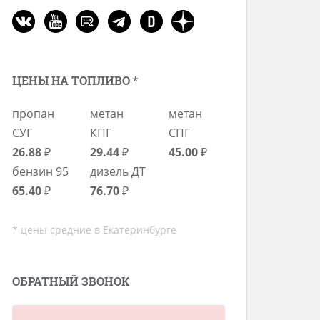
ЦЕНЫ НА ТОПЛИВО *
пропан
метан
метан
СУГ
КПГ
СПГ
26.88
₽
29.44
₽
45.00
₽
бензин 95
дизель ДТ
65.40
₽
76.70
₽
* цены средние в Екатеринбурге
ОБРАТНЫЙ ЗВОНОК