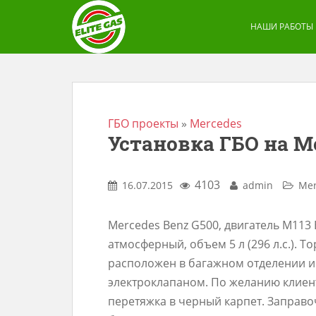
S
k
НАШИ РАБОТЫ
i
p
t
o
m
ГБО проекты
»
Mercedes
Установка ГБО на Me
a
i
n
4103
16.07.2015
admin
Mer
c
o
Mercedes Benz G500, двигатель M113 
n
атмосферный, объем 5 л (296 л.с.). 
t
расположен в багажном отделении 
e
электроклапаном. По желанию клиен
n
перетяжка в черный карпет. Заправо
t