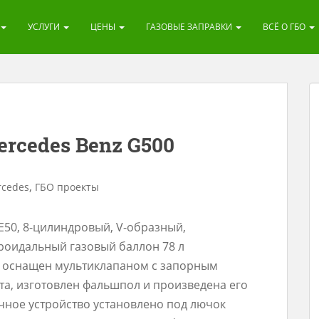
УСЛУГИ
ЦЕНЫ
ГАЗОВЫЕ ЗАПРАВКИ
ВСЁ О ГБО
rcedes Benz G500
,
cedes
ГБО проекты
E50, 8-цилиндровый, V-образный,
Тороидальный газовый баллон 78 л
и оснащен мультиклапаном с запорным
та, изготовлен фальшпол и произведена его
чное устройство установлено под лючок