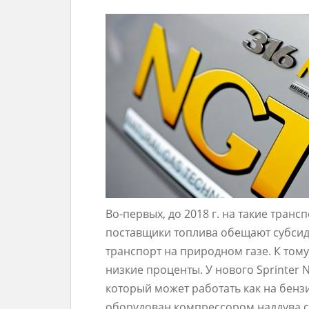
Во-первых, до 2018 г. на такие транс
поставщики топлива обещают субсид
транспорт на природном газе. К том
низкие проценты. У нового Sprinter 
который может работать как на бензи
оборудован компрессором наддува 