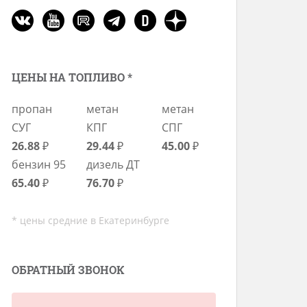
ЦЕНЫ НА ТОПЛИВО *
пропан
метан
метан
СУГ
КПГ
СПГ
26.88
₽
29.44
₽
45.00
₽
бензин 95
дизель ДТ
65.40
₽
76.70
₽
* цены средние в Екатеринбурге
ОБРАТНЫЙ ЗВОНОК