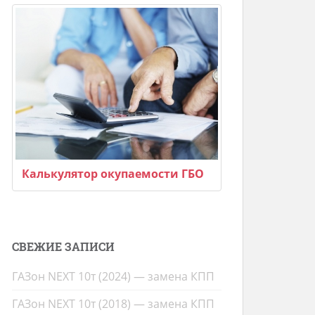
Калькулятор окупаемости ГБО
СВЕЖИЕ ЗАПИСИ
ГАЗон NEXT 10т (2024) — замена КПП
ГАЗон NEXT 10т (2018) — замена КПП