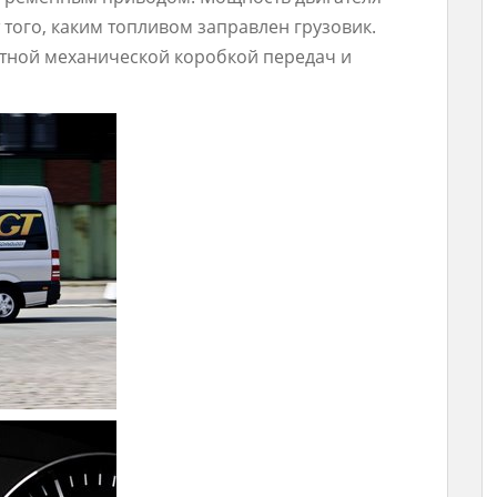
от того, каким топливом заправлен грузовик.
стной механической коробкой передач и