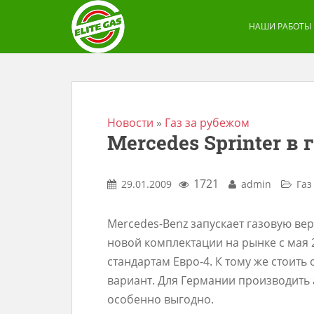
S
k
НАШИ РАБОТЫ
i
p
t
o
m
Новости
»
Газ за рубежом
Mercedes Sprinter в
a
i
n
1721
29.01.2009
admin
Газ
c
o
Mercedes-Benz запускает газовую вер
n
новой комплектации на рынке с мая 2
t
стандартам Евро-4. К тому же стоить
e
вариант. Для Германии производить
n
особенно выгодно.
t