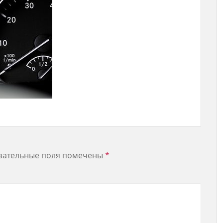
зательные поля помечены
*