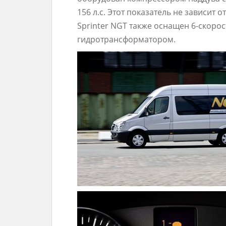
156 л.с. Этот показатель не зависит 
Sprinter NGT также оснащен 6-скоро
гидротрансформатором.