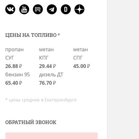
ЦЕНЫ НА ТОПЛИВО *
пропан
метан
метан
СУГ
КПГ
СПГ
26.88
₽
29.44
₽
45.00
₽
бензин 95
дизель ДТ
65.40
₽
76.70
₽
* цены средние в Екатеринбурге
ОБРАТНЫЙ ЗВОНОК