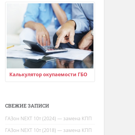
Калькулятор окупаемости ГБО
СВЕЖИЕ ЗАПИСИ
ГАЗон NEXT 10т (2024) — замена КПП
ГАЗон NEXT 10т (2018) — замена КПП