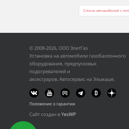
navigation
Список автомобилей с непо
© 2008-2026, ООО ЭлитГаз
Установка на автомобили газобаллонного
оборудования, предпусковых
подогревателей и
аксессуаров. Автосервис на Эльмаше.
Положение о гарантии
Сайт создан в
YesWP