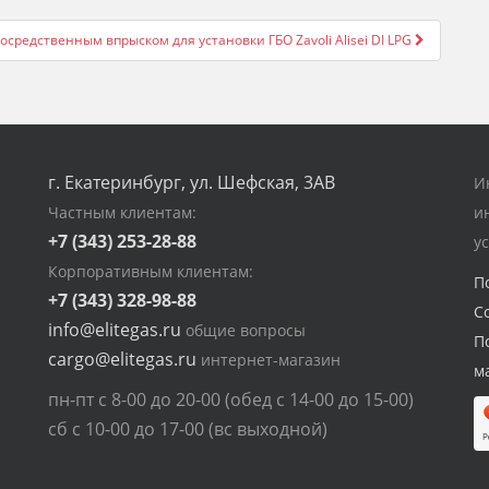
средственным впрыском для установки ГБО Zavoli Alisei DI LPG
г. Екатеринбург, ул. Шефская, 3АВ
И
Частным клиентам:
и
+7 (343) 253-28-88
у
Корпоративным клиентам:
П
+7 (343) 328-98-88
С
info@elitegas.ru
общие вопросы
П
cargo@elitegas.ru
интернет-магазин
м
пн-пт с 8-00 до 20-00 (обед с 14-00 до 15-00)
сб с 10-00 до 17-00 (вс выходной)