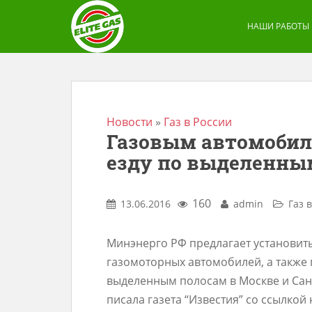
S
k
НАШИ РАБОТЫ
i
p
t
o
m
Новости
»
Газ в России
Газовым автомобил
a
езду по выделенны
i
n
c
160
13.06.2016
admin
Газ 
o
n
Минэнерго РФ предлагает установить
t
газомоторных автомобилей, а также
e
выделенным полосам в Москве и Санк
n
писала газета “Известия” со ссылко
t