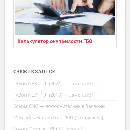
Калькулятор окупаемости ГБО
СВЕЖИЕ ЗАПИСИ
ГАЗон NEXT 10т (2024) — замена КПП
ГАЗон NEXT 10т (2018) — замена КПП
Scania CNG — дополнительные баллоны
Mercedes-Benz Actros 2641 (газодизель)
Toyota Corolla E180 1.6 (метан)