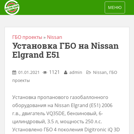
S
TOGGLE NAV
МЕНЮ
k
i
p
t
ГБО проекты
»
Nissan
Установка ГБО на Nissan
o
m
Elgrand E51
a
i
1121
,
01.01.2021
admin
Nissan
ГБО
n
проекты
c
o
Установка пропанового газобаллонного
n
оборудования на Nissan Elgrand (Е51) 2006
t
г.в., двигатель VQ35DE, бензиновый, 6-
e
цилиндровый, 3.5 л, мощность 250 л.с.
n
Установлено ГБО 4 поколения Digitronic iQ 3D
t