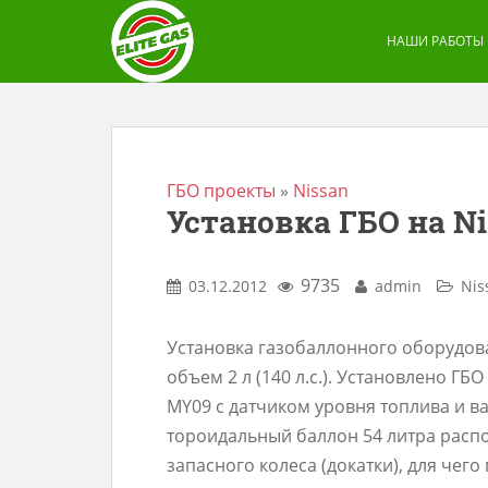
S
k
НАШИ РАБОТЫ
i
p
t
o
m
ГБО проекты
»
Nissan
Установка ГБО на Ni
a
i
n
9735
03.12.2012
admin
Nis
c
o
Установка газобаллонного оборудова
n
объем 2 л (140 л.с.). Установлено ГБ
t
MY09 с датчиком уровня топлива и в
e
тороидальный баллон 54 литра расп
n
запасного колеса (докатки), для че
t