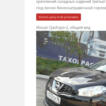
креплений складных сидений третьег
под лючок бензозаправочной горло
Узнать цену этой установки
Nissan Qashqai+2, общий вид