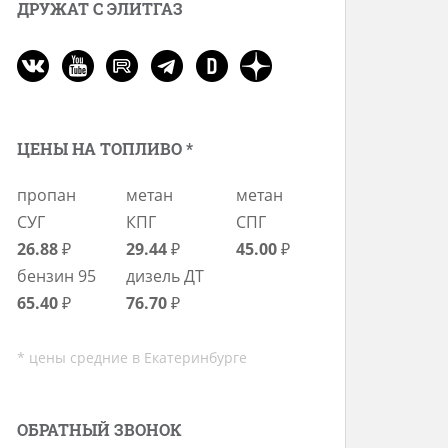
ДРУЖАТ С ЭЛИТГАЗ
ЦЕНЫ НА ТОПЛИВО *
пропан
метан
метан
СУГ
КПГ
СПГ
26.88
₽
29.44
₽
45.00
₽
бензин 95
дизель ДТ
65.40
₽
76.70
₽
* цены средние в Екатеринбурге
ОБРАТНЫЙ ЗВОНОК