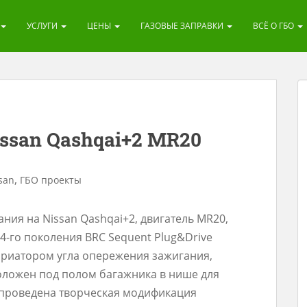
УСЛУГИ
ЦЕНЫ
ГАЗОВЫЕ ЗАПРАВКИ
ВСЁ О ГБО
ssan Qashqai+2 MR20
,
san
ГБО проекты
ния на Nissan Qashqai+2, двигатель MR20,
О 4-го поколения BRC Sequent Plug&Drive
ариатором угла опережения зажигания,
оложен под полом багажника в нише для
го проведена творческая модификация