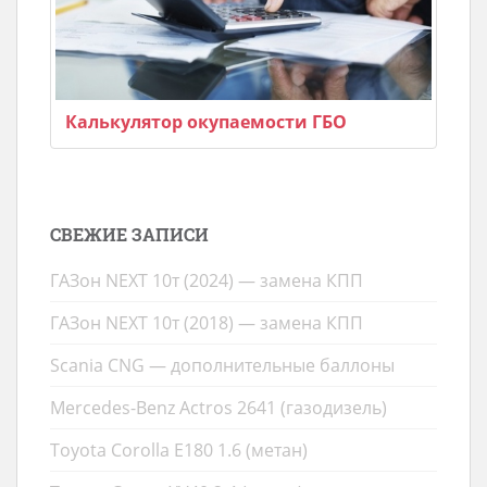
Калькулятор окупаемости ГБО
СВЕЖИЕ ЗАПИСИ
ГАЗон NEXT 10т (2024) — замена КПП
ГАЗон NEXT 10т (2018) — замена КПП
Scania CNG — дополнительные баллоны
Mercedes-Benz Actros 2641 (газодизель)
Toyota Corolla E180 1.6 (метан)