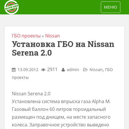
S
TOGGLE NAV
МЕНЮ
k
i
p
t
ГБО проекты
»
Nissan
Установка ГБО на Nissan
o
m
Serena 2.0
a
i
2911
,
13.09.2012
admin
Nissan
ГБО
n
проекты
c
o
Nissan Serena 2.0
n
Установлена система впрыска газа Alpha M.
t
Газовый баллон 60 литров тороидальный
e
размещен под днищем, на месте запасного
n
колеса. Заправочное устройство выведено
t