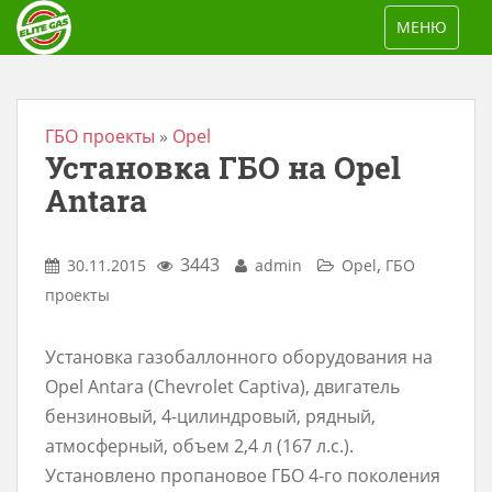
S
TOGGLE NAV
МЕНЮ
k
i
p
t
ГБО проекты
»
Opel
Установка ГБО на Opel
o
m
Antara
a
i
3443
,
30.11.2015
admin
Opel
ГБО
n
проекты
c
o
Установка газобаллонного оборудования на
n
Opel Antara (Chevrolet Captiva), двигатель
t
бензиновый, 4-цилиндровый, рядный,
e
атмосферный, объем 2,4 л (167 л.с.).
n
Установлено пропановое ГБО 4-го поколения
t