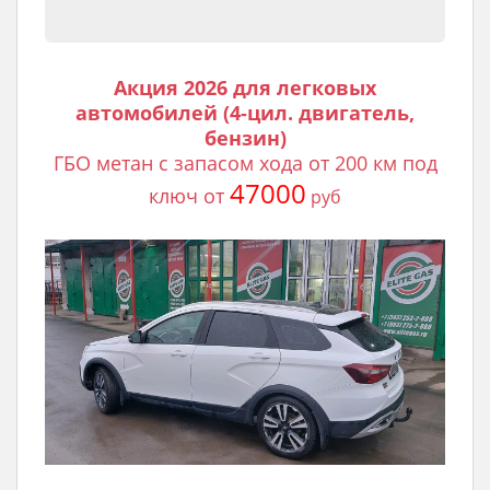
Акция 2026 для легковых
автомобилей (4-цил. двигатель,
бензин)
ГБО метан с запасом хода от 200 км под
47000
ключ от
руб