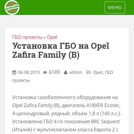
S
TOGGLE NAV
МЕНЮ
k
i
p
t
ГБО проекты
»
Opel
Установка ГБО на Opel
o
m
Zafira Family (B)
a
i
6189
,
06.08.2013
admin
Opel
ГБО
n
проекты
c
o
Установка газобаллонного оборудования на
n
Opel Zafira Family (B), двигатель A18XER Ecotec,
t
4-цилиндровый, рядный, объем 1,8 л (140 л.с.).
e
Установлено ГБО 4-го поколения BRC Sequent
n
(Италия) с мультиклапаном класса Европа 2 с
t