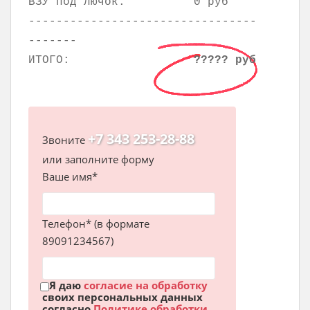
ВЗУ под лючок:
0 руб
---------------------------------
-------
ИТОГО:
????? руб
+7 343 253-28-88
Звоните
или заполните форму
Ваше имя*
Телефон* (в формате
89091234567)
Я даю
согласие на обработку
своих персональных данных
согласно
Политике обработки