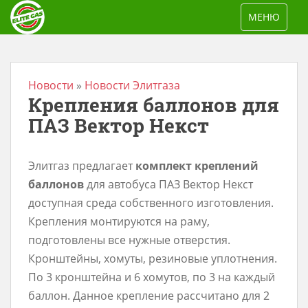
S
TOGGLE NAV
МЕНЮ
k
i
p
t
Новости
»
Новости Элитгаза
Крепления баллонов для
o
m
ПАЗ Вектор Некст
a
i
Элитгаз предлагает
комплект креплений
n
баллонов
для автобуса ПАЗ Вектор Некст
c
доступная среда собственного изготовления.
o
Крепления монтируются на раму,
n
подготовлены все нужные отверстия.
t
Кронштейны, хомуты, резиновые уплотнения.
e
По 3 кронштейна и 6 хомутов, по 3 на каждый
n
баллон. Данное крепление рассчитано для 2
t