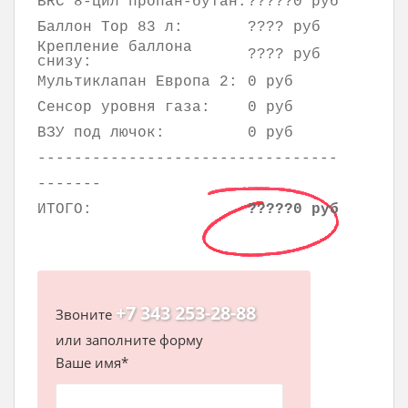
BRC 8-цил пропан-бутан:
?????0 руб
Баллон Тор 83 л:
???? руб
Крепление баллона
???? руб
снизу:
Мультиклапан Европа 2:
0 руб
Сенсор уровня газа:
0 руб
ВЗУ под лючок:
0 руб
---------------------------------
-------
ИТОГО:
?????0 руб
+7 343 253-28-88
Звоните
или заполните форму
Ваше имя*