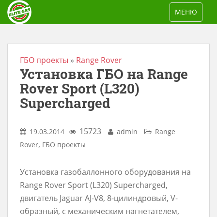
S
TOGGLE NAV
МЕНЮ
k
i
p
t
ГБО проекты
»
Range Rover
Установка ГБО на Range
o
m
Rover Sport (L320)
a
Supercharged
i
n
15723
19.03.2014
admin
Range
c
,
Rover
ГБО проекты
o
n
Установка газобаллонного оборудования на
t
Range Rover Sport (L320) Supercharged,
e
двигатель Jaguar AJ-V8, 8-цилиндровый, V-
n
образный, с механическим нагнетателем,
t