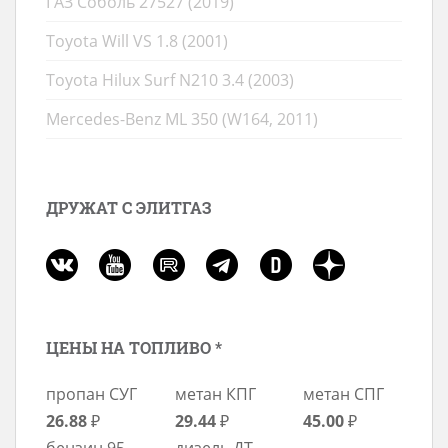
ГАЗ Соболь 27527 (2019)
Toyota Will VS 1.8 (2001)
Toyota Hilux Surf N210 3.4 (2003)
Mercedes-Benz ML 350 (W164, 2011)
ДРУЖАТ С ЭЛИТГАЗ
ЦЕНЫ НА ТОПЛИВО *
пропан СУГ
метан КПГ
метан СПГ
26.88
₽
29.44
₽
45.00
₽
бензин 95
дизель ДТ