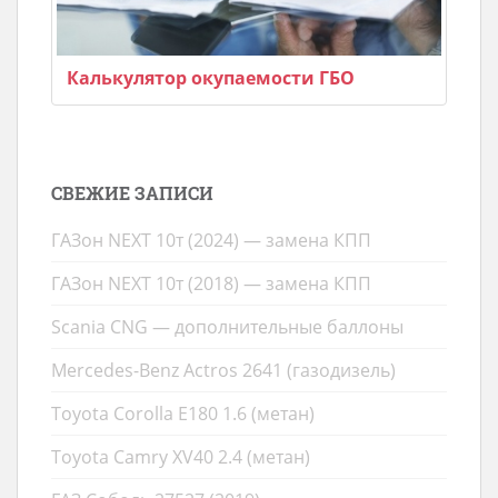
Калькулятор окупаемости ГБО
СВЕЖИЕ ЗАПИСИ
ГАЗон NEXT 10т (2024) — замена КПП
ГАЗон NEXT 10т (2018) — замена КПП
Scania CNG — дополнительные баллоны
Mercedes-Benz Actros 2641 (газодизель)
Toyota Corolla E180 1.6 (метан)
Toyota Camry XV40 2.4 (метан)