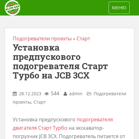
S
TOGGLE NAV
МЕНЮ
k
i
p
t
Подогреватели проекты
»
Старт
Установка
o
m
предпускового
a
подогревателя Старт
i
Турбо на JCB 3CX
n
c
544
28.12.2023
admin
Подогреватели
o
,
проекты
Старт
n
t
Установка предпускового
подогревателя
e
двигателя Старт Турбо
на экскаватор-
n
погрузчик JCB 3CX. Подогреватель питается от
t