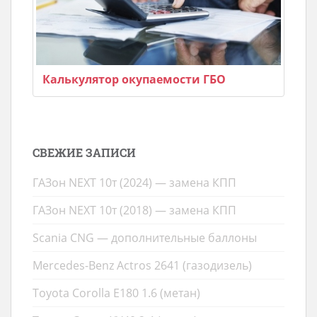
Калькулятор окупаемости ГБО
СВЕЖИЕ ЗАПИСИ
ГАЗон NEXT 10т (2024) — замена КПП
ГАЗон NEXT 10т (2018) — замена КПП
Scania CNG — дополнительные баллоны
Mercedes-Benz Actros 2641 (газодизель)
Toyota Corolla E180 1.6 (метан)