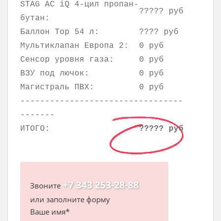
STAG AC iQ 4-цил пропан-
????? руб
бутан:
Баллон Тор 54 л:
???? руб
Мультиклапан Европа 2:
0 руб
Сенсор уровня газа:
0 руб
ВЗУ под лючок:
0 руб
Магистраль ПВХ:
0 руб
---------------------------------
-------
ИТОГО:
????? руб
+7 343 253-28-88
Звоните
или заполните форму
Ваше имя*