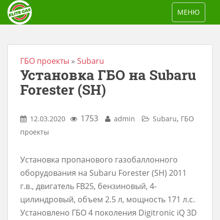
S
TOGGLE NAV
МЕНЮ
k
i
p
t
ГБО проекты
»
Subaru
Установка ГБО на Subaru
o
m
Forester (SH)
a
i
1753
,
12.03.2020
admin
Subaru
ГБО
n
проекты
c
o
Установка пропанового газобаллонного
n
оборудования на Subaru Forester (SH) 2011
t
г.в., двигатель FB25, бензиновый, 4-
e
цилиндровый, объем 2.5 л, мощность 171 л.с.
n
Установлено ГБО 4 поколения Digitronic iQ 3D
t