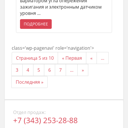
вариатором угла опережения
зажигания и электронным датчиком
уровня ...
ПОДРОБНЕЕ
class='wp-pagenavi' role='navigation'>
Страница 5 из 10
« Первая
«
...
3
4
5
6
7
...
»
Последняя »
Отдел продаж:
+7 (343) 253-28-88