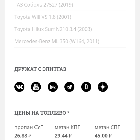
ГАЗ Соболь 27527 (2019)
Toyota Will VS 1.8 (2001)
Toyota Hilux Surf N210 3.4 (2003)
Mercedes-Benz ML 350 (W164, 2011)
ДРУЖАТ С ЭЛИТГАЗ
ЦЕНЫ НА ТОПЛИВО *
пропан СУГ
метан КПГ
метан СПГ
26.88
₽
29.44
₽
45.00
₽