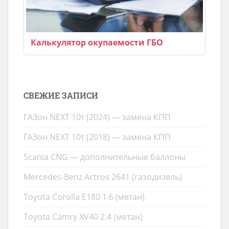
Калькулятор окупаемости ГБО
СВЕЖИЕ ЗАПИСИ
ГАЗон NEXT 10т (2024) — замена КПП
ГАЗон NEXT 10т (2018) — замена КПП
Scania CNG — дополнительные баллоны
Mercedes-Benz Actros 2641 (газодизель)
Toyota Corolla E180 1.6 (метан)
Toyota Camry XV40 2.4 (метан)