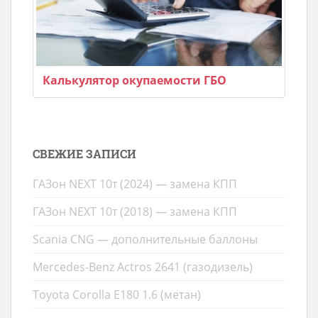
Калькулятор окупаемости ГБО
СВЕЖИЕ ЗАПИСИ
ГАЗон NEXT 10т (2024) — замена КПП
ГАЗон NEXT 10т (2018) — замена КПП
Scania CNG — дополнительные баллоны
Mercedes-Benz Actros 2641 (газодизель)
Toyota Corolla E180 1.6 (метан)