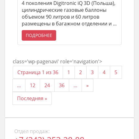
4 поколения Digitronic iQ 3D (Польша),
цилиндрические газовые баллоны
объемом 90 литров и 60 литров
размещены в багажном отделении и ...
ПОДРОБНЕЕ
class='wp-pagenavi' role='navigation'>
Страница 1 из 36
1
2
3
4
5
...
12
24
36
...
»
Последняя »
Отдел продаж: