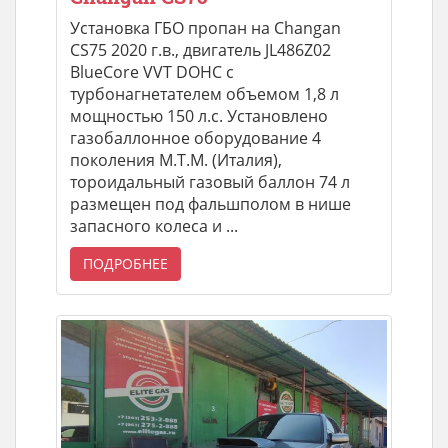
Установка ГБО пропан на Changan
CS75 2020 г.в., двигатель JL486Z02
BlueCore VVT DOHC с
турбонагнетателем объемом 1,8 л
мощностью 150 л.с. Установлено
газобаллонное оборудование 4
поколения М.Т.М. (Италия),
тороидальный газовый баллон 74 л
размещен под фальшполом в нише
запасного колеса и ...
ПОДРОБНЕЕ