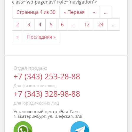
class='wp-pagenavi' role='navigation'>
Страница 4 из 30
« Первая
«
...
2
3
4
5
6
...
12
24
...
»
Последняя »
Отдел продаж:
+7 (343) 253-28-88
Для физических лиц
+7 (343) 328-98-88
Для юридических лиц
Установочный центр «ЭлитГаз»,
г. Екатеринбург, ул. Шефская, 3АВ