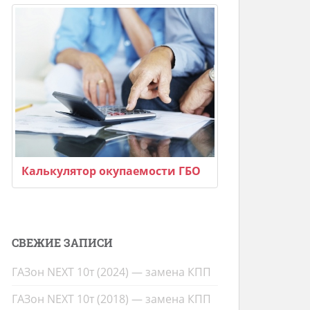
Калькулятор окупаемости ГБО
СВЕЖИЕ ЗАПИСИ
ГАЗон NEXT 10т (2024) — замена КПП
ГАЗон NEXT 10т (2018) — замена КПП