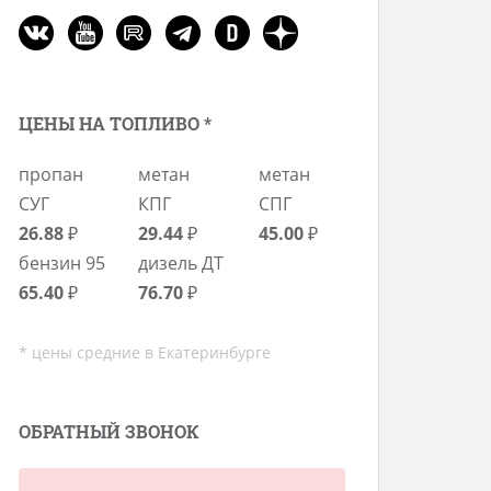
ЦЕНЫ НА ТОПЛИВО *
пропан
метан
метан
СУГ
КПГ
СПГ
26.88
₽
29.44
₽
45.00
₽
бензин 95
дизель ДТ
65.40
₽
76.70
₽
* цены средние в Екатеринбурге
ОБРАТНЫЙ ЗВОНОК